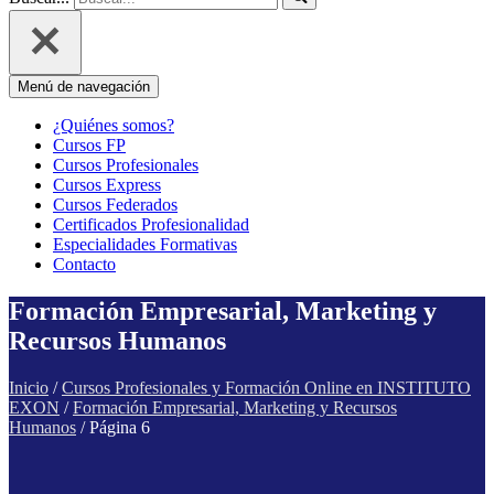
Menú de navegación
¿Quiénes somos?
Cursos FP
Cursos Profesionales
Cursos Express
Cursos Federados
Certificados Profesionalidad
Especialidades Formativas
Contacto
Formación Empresarial, Marketing y
Recursos Humanos
Inicio
/
Cursos Profesionales y Formación Online en INSTITUTO
EXON
/
Formación Empresarial, Marketing y Recursos
Humanos
/ Página 6