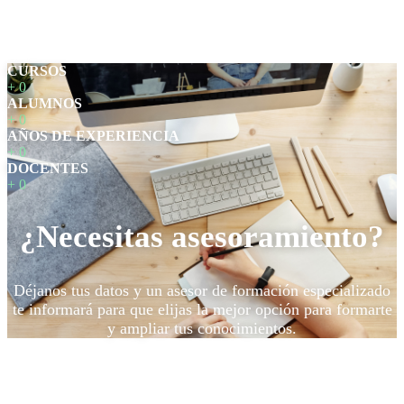
CURSOS
+
0
ALUMNOS
+
0
AÑOS DE EXPERIENCIA
+
0
DOCENTES
+
0
¿Necesitas asesoramiento?
Déjanos tus datos y un asesor de formación especializado
te informará para que elijas la mejor opción para formarte
y ampliar tus conocimientos.