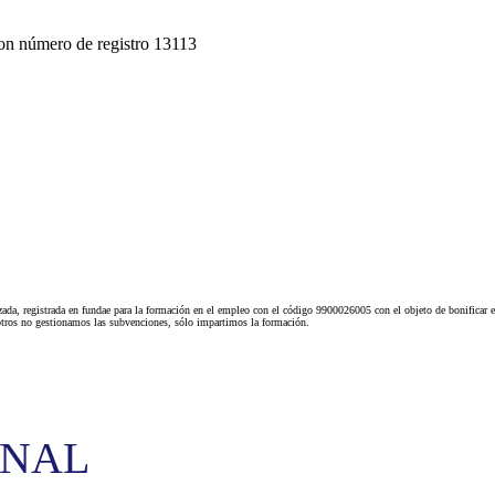
on número de registro 13113
ada, registrada en fundae para la formación en el empleo con el código 9900026005 con el objeto de bonificar e
tros no gestionamos las subvenciones, sólo impartimos la formación.
ONAL