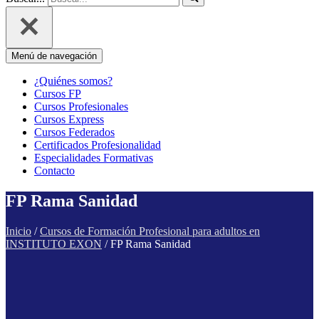
Menú de navegación
¿Quiénes somos?
Cursos FP
Cursos Profesionales
Cursos Express
Cursos Federados
Certificados Profesionalidad
Especialidades Formativas
Contacto
FP Rama Sanidad
Inicio
/
Cursos de Formación Profesional para adultos en
INSTITUTO EXON
/ FP Rama Sanidad