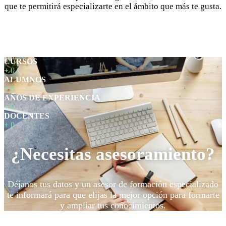
que te permitirá especializarte en el ámbito que más te gusta.
CURSOS
+
0
ALUMNOS
+
0
AÑOS DE EXPERIENCIA
+
0
DOCENTES
+
0
¿Necesitas asesoramiento?
Déjanos tus datos y un asesor de formación especializado
te informará para que elijas la mejor opción para formarte
y ampliar tus conocimientos.