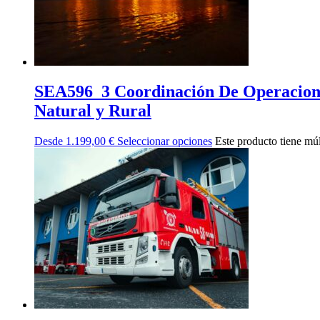
SEA596_3 Coordinación De Operaciones
Natural y Rural
Desde
1.199,00
€
Seleccionar opciones
Este producto tiene múl