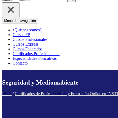
Menú de navegación
¿Quiénes somos?
Cursos FP
Cursos Profesionales
Cursos Express
Cursos Federados
Certificados Profesionalidad
Especialidades Formativas
Contacto
Seguridad y Mediomabiente
Inicio
/
Certificados de Profesionalidad y Formación Online en 