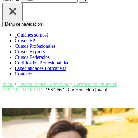
Menú de navegación
¿Quiénes somos?
Cursos FP
Cursos Profesionales
Cursos Express
Cursos Federados
Certificados Profesionalidad
Especialidades Formativas
Contacto
Inicio
/
Especialidades Formativas y Certificados Online en
INSTITUTO EXON
/ SSC567_3 Información juvenil