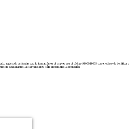
ada, registrada en fundae para la formación en el empleo con el código 9900026005 con el objeto de bonificar e
tros no gestionamos las subvenciones, sólo impartimos la formación.