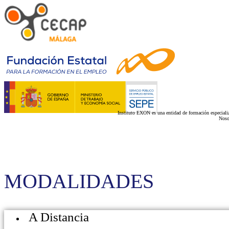
Instituto EXON es una entidad de formación especializ
Noso
MODALIDADES
A Distancia