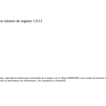
on número de registro 13113
ada, registrada en fundae para la formación en el empleo con el código 9900026005 con el objeto de bonificar e
tros no gestionamos las subvenciones, sólo impartimos la formación.