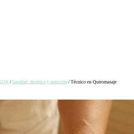
EXON
/
Sanidad, dietética y nutrición
/ Técnico en Quiromasaje