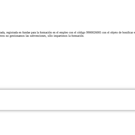
ada, registrada en fundae para la formación en el empleo con el código 9900026005 con el objeto de bonificar e
tros no gestionamos las subvenciones, sólo impartimos la formación.