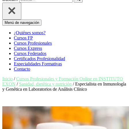
Menú de navegación
¿Quiénes somos?
Cursos FP
Cursos Profesionales
Cursos Express
Cursos Federados
Certificados Profesionalidad
Especialidades Formativas
Contacto
Inicio
/
Cursos Profesionales y Formación Online en INSTITUTO
EXON
/
Sanidad, dietética y nutrición
/ Especialista en Inmunología
y Genética en Laboratorios de Análisis Clínico