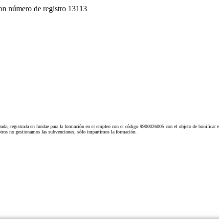
on número de registro 13113
ada, registrada en fundae para la formación en el empleo con el código 9900026005 con el objeto de bonificar e
tros no gestionamos las subvenciones, sólo impartimos la formación.