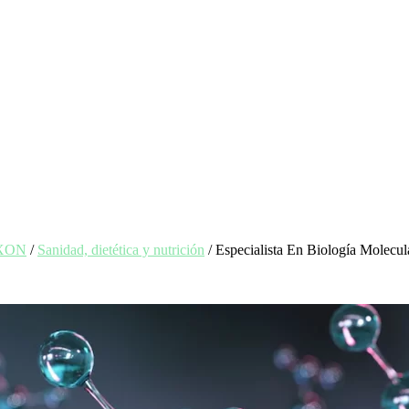
EXON
/
Sanidad, dietética y nutrición
/ Especialista En Biología Molecul