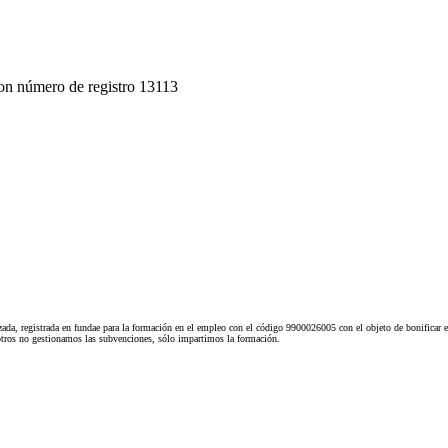
on número de registro 13113
ada, registrada en fundae para la formación en el empleo con el código 9900026005 con el objeto de bonificar e
tros no gestionamos las subvenciones, sólo impartimos la formación.