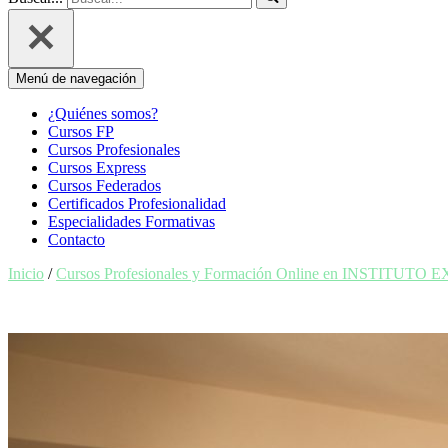
Menú de navegación
¿Quiénes somos?
Cursos FP
Cursos Profesionales
Cursos Express
Cursos Federados
Certificados Profesionalidad
Especialidades Formativas
Contacto
Inicio
/
Cursos Profesionales y Formación Online en INSTITUTO 