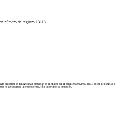
on número de registro 13113
ada, registrada en fundae para la formación en el empleo con el código 9900026005 con el objeto de bonificar e
tros no gestionamos las subvenciones, sólo impartimos la formación.