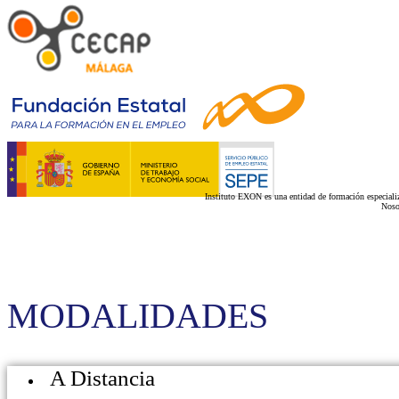
Instituto EXON es una entidad de formación especializ
Noso
MODALIDADES
A Distancia