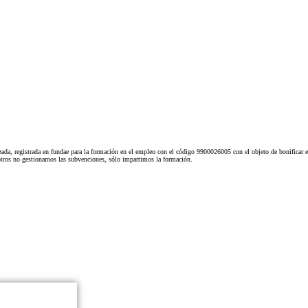
ada, registrada en fundae para la formación en el empleo con el código 9900026005 con el objeto de bonificar e
tros no gestionamos las subvenciones, sólo impartimos la formación.