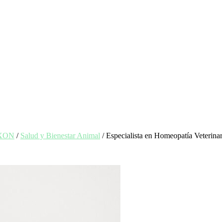
EXON
/
Salud y Bienestar Animal
/ Especialista en Homeopatía Veterina