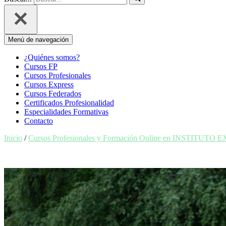
Menú de navegación
¿Quiénes somos?
Cursos FP
Cursos Profesionales
Cursos Express
Cursos Federados
Certificados Profesionalidad
Especialidades Formativas
Contacto
Inicio
/
Cursos Profesionales y Formación Online en INSTITUTO 