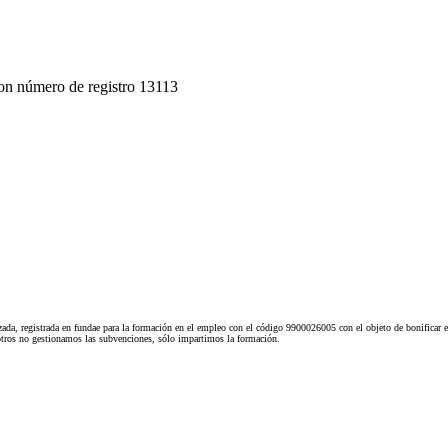
on número de registro 13113
ada, registrada en fundae para la formación en el empleo con el código 9900026005 con el objeto de bonificar e
tros no gestionamos las subvenciones, sólo impartimos la formación.