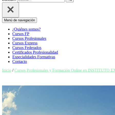
Menú de navegación
¿Quiénes somos?
Cursos FP
Cursos Profesionales
Cursos Express
Cursos Federados
Certificados Profesionalidad
Especialidades Formativas
Contacto
Inicio
/
Cursos Profesionales y Formación Online en INSTITUTO 