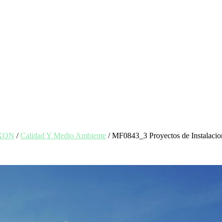
EXON
/
Calidad Y Medio Ambiente
/ MF0843_3 Proyectos de Instalacion