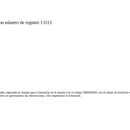
on número de registro 13113
ada, registrada en fundae para la formación en el empleo con el código 9900026005 con el objeto de bonificar e
tros no gestionamos las subvenciones, sólo impartimos la formación.