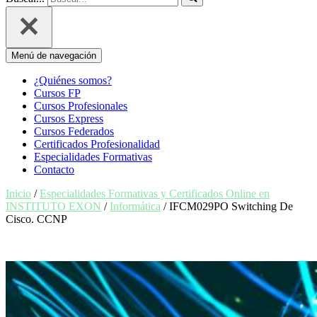
Menú de navegación
¿Quiénes somos?
Cursos FP
Cursos Profesionales
Cursos Express
Cursos Federados
Certificados Profesionalidad
Especialidades Formativas
Contacto
Inicio
/
Especialidades Formativas y Certificados Online en
INSTITUTO EXON
/
Informática
/ IFCM029PO Switching De
Cisco. CCNP