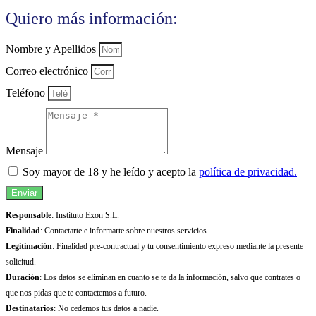
Quiero más información:
Nombre y Apellidos
Correo electrónico
Teléfono
Mensaje
Soy mayor de 18 y he leído y acepto la
política de privacidad.
Enviar
Responsable
: Instituto Exon S.L.
Finalidad
: Contactarte e informarte sobre nuestros servicios.
Legitimación
: Finalidad pre-contractual y tu consentimiento expreso mediante la presente
solicitud.
Duración
: Los datos se eliminan en cuanto se te da la información, salvo que contrates o
que nos pidas que te contactemos a futuro.
Destinatarios
: No cedemos tus datos a nadie.