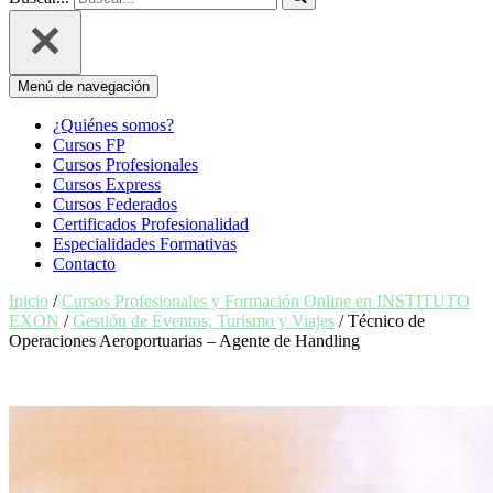
Menú de navegación
¿Quiénes somos?
Cursos FP
Cursos Profesionales
Cursos Express
Cursos Federados
Certificados Profesionalidad
Especialidades Formativas
Contacto
Inicio
/
Cursos Profesionales y Formación Online en INSTITUTO
EXON
/
Gestión de Eventos, Turismo y Viajes
/ Técnico de
Operaciones Aeroportuarias – Agente de Handling