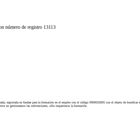
on número de registro 13113
ada, registrada en fundae para la formación en el empleo con el código 9900026005 con el objeto de bonificar e
tros no gestionamos las subvenciones, sólo impartimos la formación.