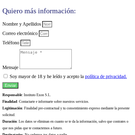
Quiero más información:
Nombre y Apellidos
Correo electrónico
Teléfono
Mensaje
Soy mayor de 18 y he leído y acepto la
política de privacidad.
Enviar
Responsable
: Instituto Exon S.L.
Finalidad
: Contactarte e informarte sobre nuestros servicios.
Legitimación
: Finalidad pre-contractual y tu consentimiento expreso mediante la presente
solicitud.
Duración
: Los datos se eliminan en cuanto se te da la información, salvo que contrates o
que nos pidas que te contactemos a futuro.
Destinatarios
: No cedemos tus datos a nadie.