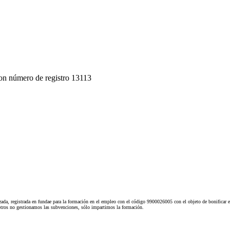
on número de registro 13113
ada, registrada en fundae para la formación en el empleo con el código 9900026005 con el objeto de bonificar e
tros no gestionamos las subvenciones, sólo impartimos la formación.