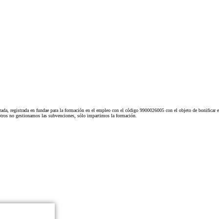
ada, registrada en fundae para la formación en el empleo con el código 9900026005 con el objeto de bonificar e
tros no gestionamos las subvenciones, sólo impartimos la formación.