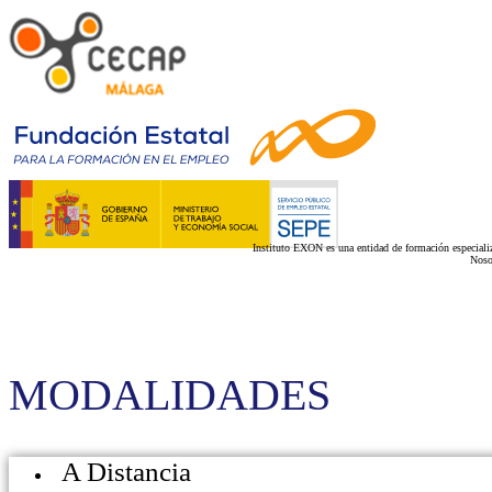
Instituto EXON es una entidad de formación especializ
Noso
MODALIDADES
A Distancia