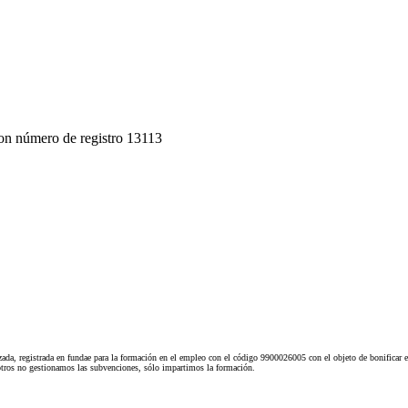
on número de registro 13113
ada, registrada en fundae para la formación en el empleo con el código 9900026005 con el objeto de bonificar e
tros no gestionamos las subvenciones, sólo impartimos la formación.