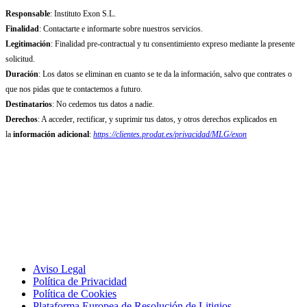
Responsable
: Instituto Exon S.L.
Finalidad
: Contactarte e informarte sobre nuestros servicios.
Legitimación
: Finalidad pre-contractual y tu consentimiento expreso mediante la presente
solicitud.
Duración
: Los datos se eliminan en cuanto se te da la información, salvo que contrates o
que nos pidas que te contactemos a futuro.
Destinatarios
: No cedemos tus datos a nadie.
Derechos
: A acceder, rectificar, y suprimir tus datos, y otros derechos explicados en
la
información adicional
:
https://clientes.prodat.es/privacidad/MLG/exon
Aviso Legal
Política de Privacidad
Política de Cookies
Plataforma Europea de Resolución de Litigios