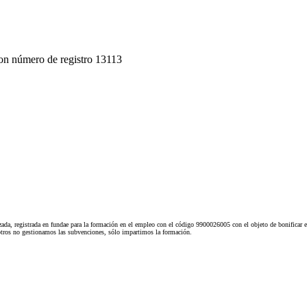
on número de registro 13113
ada, registrada en fundae para la formación en el empleo con el código 9900026005 con el objeto de bonificar e
tros no gestionamos las subvenciones, sólo impartimos la formación.