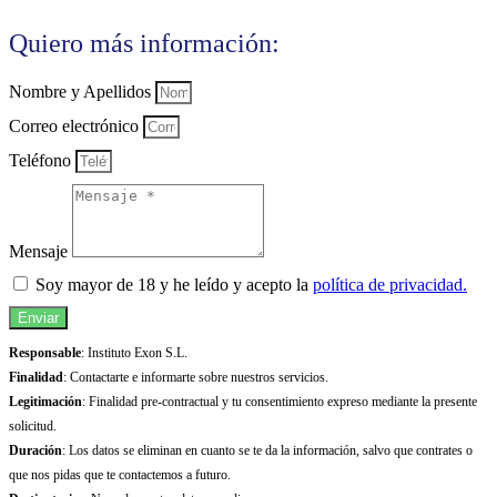
Quiero más información:
Nombre y Apellidos
Correo electrónico
Teléfono
Mensaje
Soy mayor de 18 y he leído y acepto la
política de privacidad.
Enviar
Responsable
: Instituto Exon S.L.
Finalidad
: Contactarte e informarte sobre nuestros servicios.
Legitimación
: Finalidad pre-contractual y tu consentimiento expreso mediante la presente
solicitud.
Duración
: Los datos se eliminan en cuanto se te da la información, salvo que contrates o
que nos pidas que te contactemos a futuro.