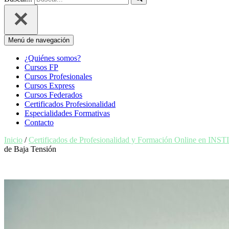
Menú de navegación
¿Quiénes somos?
Cursos FP
Cursos Profesionales
Cursos Express
Cursos Federados
Certificados Profesionalidad
Especialidades Formativas
Contacto
Inicio
/
Certificados de Profesionalidad y Formación Online en 
de Baja Tensión